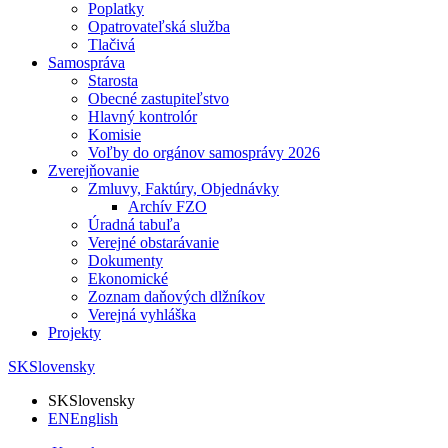
Poplatky
Opatrovateľská služba
Tlačivá
Samospráva
Starosta
Obecné zastupiteľstvo
Hlavný kontrolór
Komisie
Voľby do orgánov samosprávy 2026
Zverejňovanie
Zmluvy, Faktúry, Objednávky
Archív FZO
Úradná tabuľa
Verejné obstarávanie
Dokumenty
Ekonomické
Zoznam daňových dlžníkov
Verejná vyhláška
Projekty
SK
Slovensky
SK
Slovensky
EN
English