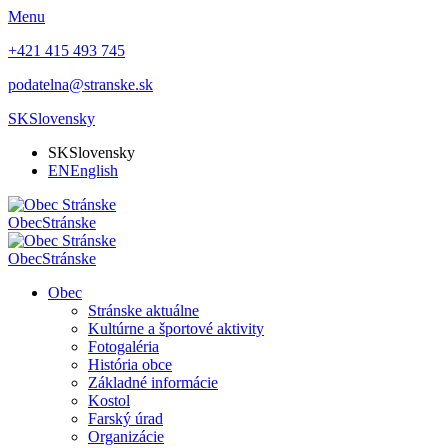
Menu
+421 415 493 745
podatelna@stranske.sk
SK
Slovensky
SK
Slovensky
EN
English
Obec
Stránske
Obec
Stránske
Obec
Stránske aktuálne
Kultúrne a športové aktivity
Fotogaléria
História obce
Základné informácie
Kostol
Farský úrad
Organizácie