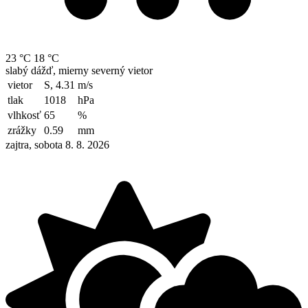
23 °C
18 °C
slabý dážď, mierny severný vietor
vietor
S, 4.31
m/s
tlak
1018
hPa
vlhkosť
65
%
zrážky
0.59
mm
zajtra, sobota 8. 8. 2026