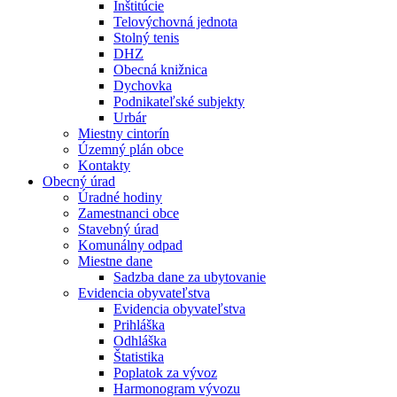
Inštitúcie
Telovýchovná jednota
Stolný tenis
DHZ
Obecná knižnica
Dychovka
Podnikateľské subjekty
Urbár
Miestny cintorín
Územný plán obce
Kontakty
Obecný úrad
Úradné hodiny
Zamestnanci obce
Stavebný úrad
Komunálny odpad
Miestne dane
Sadzba dane za ubytovanie
Evidencia obyvateľstva
Evidencia obyvateľstva
Prihláška
Odhláška
Štatistika
Poplatok za vývoz
Harmonogram vývozu