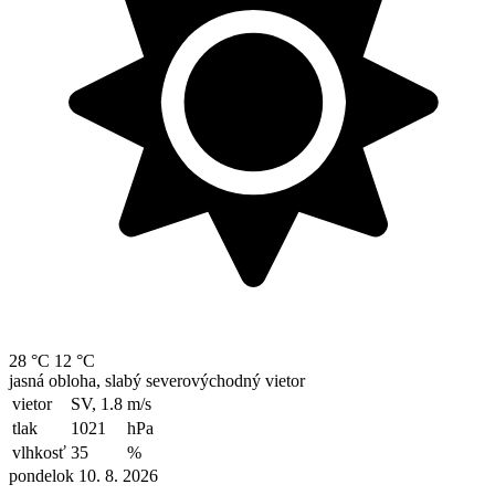
28 °C
12 °C
jasná obloha, slabý severovýchodný vietor
vietor
SV, 1.8
m/s
tlak
1021
hPa
vlhkosť
35
%
pondelok 10. 8. 2026