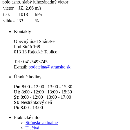
polojasno, slabý juhozápadný vietor
vietor
JZ, 2.66
m/s
tlak
1018
hPa
vlhkosť
33
%
Kontakty
Obecný úrad Stránske
Pod Stráň 168
013 13 Rajecké Teplice
Tel.: 041/5493745
E-mail:
podatelna@stranske.sk
Úradné hodiny
Po:
8:00 - 12:00 13:00 - 15:30
Ut:
8:00 - 12:00 13:00 - 15:30
St:
8:00 - 12:00 13:00 - 17.00
Št:
Nestránkový deň
Pi:
8:00 - 13:00
Praktické info
Stránske aktuálne
Tlačivá