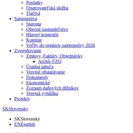
Poplatky
Opatrovateľská služba
Tlačivá
Samospráva
Starosta
Obecné zastupiteľstvo
Hlavný kontrolór
Komisie
Voľby do orgánov samosprávy 2026
Zverejňovanie
Zmluvy, Faktúry, Objednávky
Archív FZO
Úradná tabuľa
Verejné obstarávanie
Dokumenty
Ekonomické
Zoznam daňových dlžníkov
Verejná vyhláška
Projekty
SK
Slovensky
SK
Slovensky
EN
English