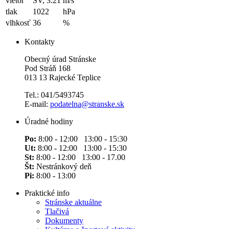
vietor
SV, 3.21
m/s
tlak
1022
hPa
vlhkosť
36
%
Kontakty
Obecný úrad Stránske
Pod Stráň 168
013 13 Rajecké Teplice
Tel.: 041/5493745
E-mail:
podatelna@stranske.sk
Úradné hodiny
Po:
8:00 - 12:00 13:00 - 15:30
Ut:
8:00 - 12:00 13:00 - 15:30
St:
8:00 - 12:00 13:00 - 17.00
Št:
Nestránkový deň
Pi:
8:00 - 13:00
Praktické info
Stránske aktuálne
Tlačivá
Dokumenty