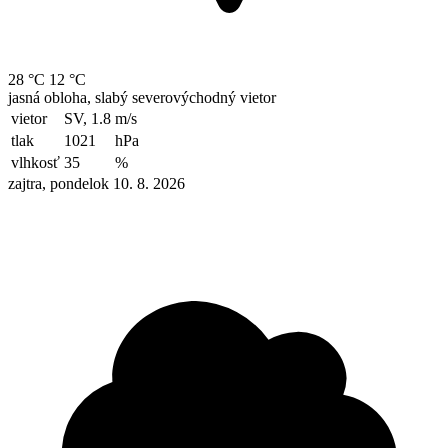
28 °C
12 °C
jasná obloha, slabý severovýchodný vietor
vietor
SV, 1.8
m/s
tlak
1021
hPa
vlhkosť
35
%
zajtra, pondelok 10. 8. 2026