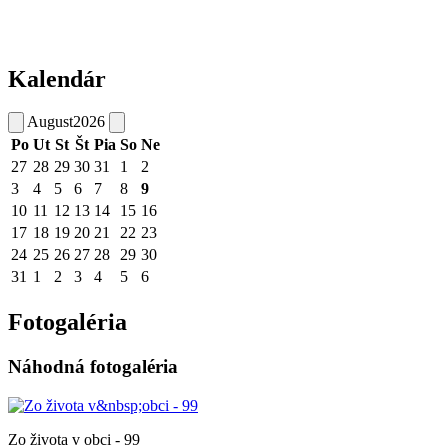
Kalendár
August
2026
Po
Ut
St
Št
Pia
So
Ne
27
28
29
30
31
1
2
3
4
5
6
7
8
9
10
11
12
13
14
15
16
17
18
19
20
21
22
23
24
25
26
27
28
29
30
31
1
2
3
4
5
6
Fotogaléria
Náhodná fotogaléria
Zo života v obci - 99