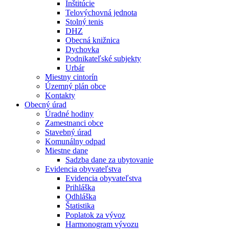
Inštitúcie
Telovýchovná jednota
Stolný tenis
DHZ
Obecná knižnica
Dychovka
Podnikateľské subjekty
Urbár
Miestny cintorín
Územný plán obce
Kontakty
Obecný úrad
Úradné hodiny
Zamestnanci obce
Stavebný úrad
Komunálny odpad
Miestne dane
Sadzba dane za ubytovanie
Evidencia obyvateľstva
Evidencia obyvateľstva
Prihláška
Odhláška
Štatistika
Poplatok za vývoz
Harmonogram vývozu