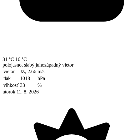
31 °C
16 °C
polojasno, slabý juhozápadný vietor
vietor
JZ, 2.66
m/s
tlak
1018
hPa
vlhkosť
33
%
utorok 11. 8. 2026