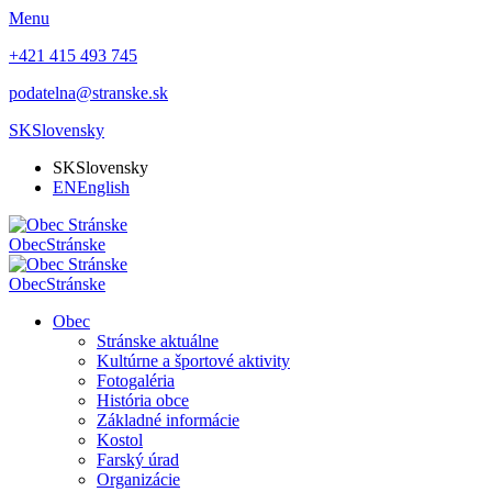
Menu
+421 415 493 745
podatelna@stranske.sk
SK
Slovensky
SK
Slovensky
EN
English
Obec
Stránske
Obec
Stránske
Obec
Stránske aktuálne
Kultúrne a športové aktivity
Fotogaléria
História obce
Základné informácie
Kostol
Farský úrad
Organizácie