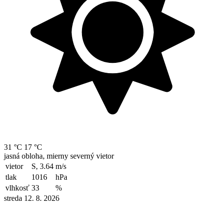
31 °C
17 °C
jasná obloha, mierny severný vietor
vietor
S, 3.64
m/s
tlak
1016
hPa
vlhkosť
33
%
streda 12. 8. 2026