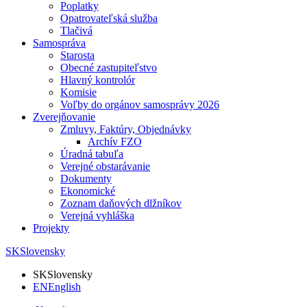
Poplatky
Opatrovateľská služba
Tlačivá
Samospráva
Starosta
Obecné zastupiteľstvo
Hlavný kontrolór
Komisie
Voľby do orgánov samosprávy 2026
Zverejňovanie
Zmluvy, Faktúry, Objednávky
Archív FZO
Úradná tabuľa
Verejné obstarávanie
Dokumenty
Ekonomické
Zoznam daňových dlžníkov
Verejná vyhláška
Projekty
SK
Slovensky
SK
Slovensky
EN
English