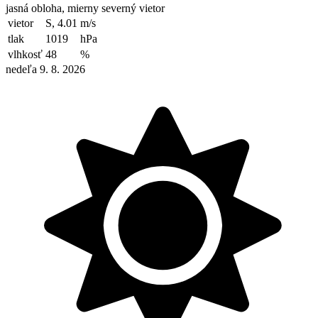
jasná obloha, mierny severný vietor
vietor
S, 4.01
m/s
tlak
1019
hPa
vlhkosť
48
%
nedeľa 9. 8. 2026