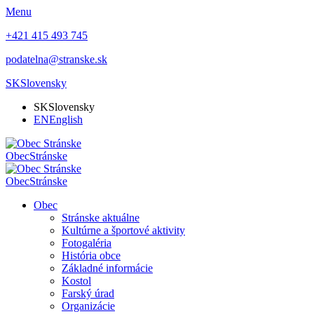
Menu
+421 415 493 745
podatelna@stranske.sk
SK
Slovensky
SK
Slovensky
EN
English
Obec
Stránske
Obec
Stránske
Obec
Stránske aktuálne
Kultúrne a športové aktivity
Fotogaléria
História obce
Základné informácie
Kostol
Farský úrad
Organizácie