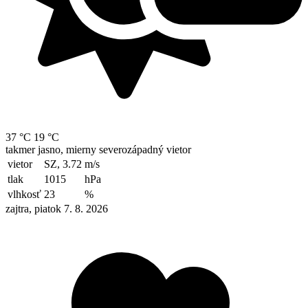
37 °C
19 °C
takmer jasno, mierny severozápadný vietor
vietor
SZ, 3.72
m/s
tlak
1015
hPa
vlhkosť
23
%
zajtra, piatok 7. 8. 2026