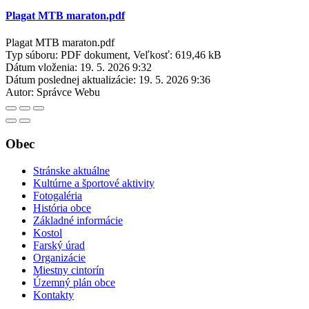
Plagat MTB maraton.pdf
Plagat MTB maraton.pdf
Typ súboru: PDF dokument, Veľkosť: 619,46 kB
Dátum vloženia:
19. 5. 2026 9:32
Dátum poslednej aktualizácie:
19. 5. 2026 9:36
Autor:
Správce Webu
Obec
Stránske aktuálne
Kultúrne a športové aktivity
Fotogaléria
História obce
Základné informácie
Kostol
Farský úrad
Organizácie
Miestny cintorín
Územný plán obce
Kontakty