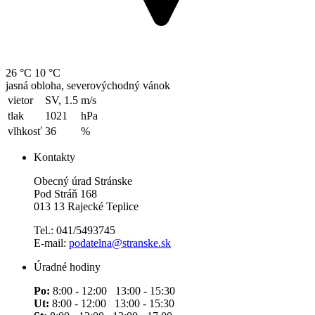
26 °C
10 °C
jasná obloha, severovýchodný vánok
vietor
SV, 1.5
m/s
tlak
1021
hPa
vlhkosť
36
%
Kontakty
Obecný úrad Stránske
Pod Stráň 168
013 13 Rajecké Teplice
Tel.: 041/5493745
E-mail:
podatelna@stranske.sk
Úradné hodiny
Po:
8:00 - 12:00 13:00 - 15:30
Ut:
8:00 - 12:00 13:00 - 15:30