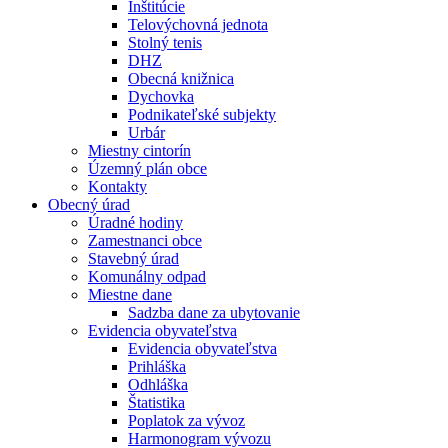
Inštitúcie
Telovýchovná jednota
Stolný tenis
DHZ
Obecná knižnica
Dychovka
Podnikateľské subjekty
Urbár
Miestny cintorín
Územný plán obce
Kontakty
Obecný úrad
Úradné hodiny
Zamestnanci obce
Stavebný úrad
Komunálny odpad
Miestne dane
Sadzba dane za ubytovanie
Evidencia obyvateľstva
Evidencia obyvateľstva
Prihláška
Odhláška
Štatistika
Poplatok za vývoz
Harmonogram vývozu