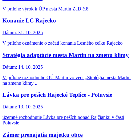
V prílohe výrok k ÚP mesta Martin ZaD č.8
Konanie LC Rajecko
Dátum:
31. 10. 2025
V prílohe oznámenie o začatí konania Lesného celku Rajecko
Stratégia adaptácie mesta Martin na zmenu klímy
Dátum:
14. 10. 2025
V prílohe rozhodnutie OÚ Martin vo veci ,,Stratégia mesta Martin
na zmenu klímy ,,
Lávka pre peších Rajecké Teplice - Poluvsie
Dátum:
13. 10. 2025
územné rozhodnutie Lávka pre peších ponad Rajčianku v časti
Poluvsie
Zámer prenajatia majetku obce