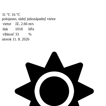
31 °C
16 °C
polojasno, slabý juhozápadný vietor
vietor
JZ, 2.66
m/s
tlak
1018
hPa
vlhkosť
33
%
utorok 11. 8. 2026