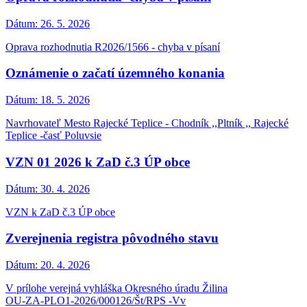
Dátum:
26. 5. 2026
Oprava rozhodnutia R2026/1566 - chyba v písaní
Oznámenie o začatí územného konania
Dátum:
18. 5. 2026
Navrhovateľ Mesto Rajecké Teplice - Chodník ,,Pltník ,, Rajecké
Teplice -časť Poluvsie
VZN 01 2026 k ZaD č.3 ÚP obce
Dátum:
30. 4. 2026
VZN k ZaD č.3 ÚP obce
Zverejnenia registra pôvodného stavu
Dátum:
20. 4. 2026
V prílohe verejná vyhláška Okresného úradu Žilina
OU-ZA-PLO1-2026/000126/Št/RPS -Vv