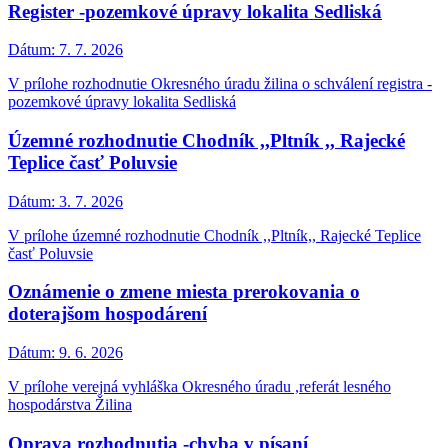
Register -pozemkové úpravy lokalita Sedliská
Dátum:
7. 7. 2026
V prílohe rozhodnutie Okresného úradu žilina o schválení registra -
pozemkové úpravy lokalita Sedliská
Územné rozhodnutie Chodník ,,Pltník ,, Rajecké
Teplice časť Poluvsie
Dátum:
3. 7. 2026
V prílohe územné rozhodnutie Chodník ,,Pltník,, Rajecké Teplice
časť Poluvsie
Oznámenie o zmene miesta prerokovania o
doterajšom hospodárení
Dátum:
9. 6. 2026
V prílohe verejná vyhláška Okresného úradu ,referát lesného
hospodárstva Žilina
Oprava rozhodnutia -chyba v písaní