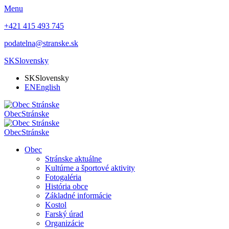
Menu
+421 415 493 745
podatelna@stranske.sk
SK
Slovensky
SK
Slovensky
EN
English
Obec
Stránske
Obec
Stránske
Obec
Stránske aktuálne
Kultúrne a športové aktivity
Fotogaléria
História obce
Základné informácie
Kostol
Farský úrad
Organizácie