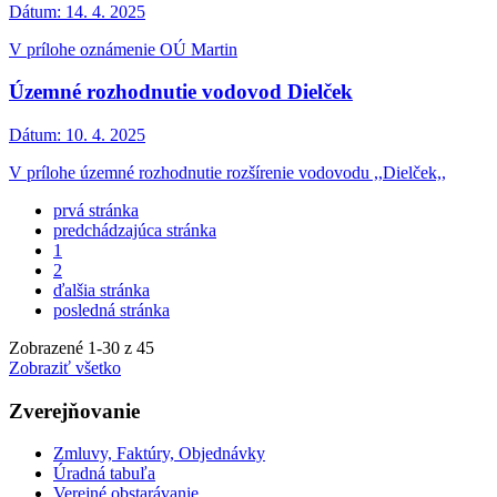
Dátum:
14. 4. 2025
V prílohe oznámenie OÚ Martin
Územné rozhodnutie vodovod Dielček
Dátum:
10. 4. 2025
V prílohe územné rozhodnutie rozšírenie vodovodu ,,Dielček,,
prvá stránka
predchádzajúca stránka
1
2
ďalšia stránka
posledná stránka
Zobrazené
1
-
30
z 45
Zobraziť všetko
Zverejňovanie
Zmluvy, Faktúry, Objednávky
Úradná tabuľa
Verejné obstarávanie