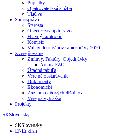
Poplatky
Opatrovateľská služba
Tlačivá
Samospráva
Starosta
Obecné zastupiteľstvo
Hlavný kontrolór
Komisie
Voľby do orgánov samosprávy 2026
Zverejňovanie
Zmluvy, Faktúry, Objednávky
Archív FZO
Úradná tabuľa
Verejné obstarávanie
Dokumenty
Ekonomické
Zoznam daňových dlžníkov
Verejná vyhláška
Projekty
SK
Slovensky
SK
Slovensky
EN
English