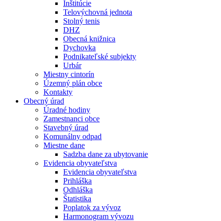
Inštitúcie
Telovýchovná jednota
Stolný tenis
DHZ
Obecná knižnica
Dychovka
Podnikateľské subjekty
Urbár
Miestny cintorín
Územný plán obce
Kontakty
Obecný úrad
Úradné hodiny
Zamestnanci obce
Stavebný úrad
Komunálny odpad
Miestne dane
Sadzba dane za ubytovanie
Evidencia obyvateľstva
Evidencia obyvateľstva
Prihláška
Odhláška
Štatistika
Poplatok za vývoz
Harmonogram vývozu