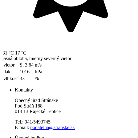
31 °C
17 °C
jasná obloha, mierny severný vietor
vietor
S, 3.64
m/s
tlak
1016
hPa
vlhkosť
33
%
Kontakty
Obecný úrad Stránske
Pod Stráň 168
013 13 Rajecké Teplice
Tel.: 041/5493745
E-mail:
podatelna@stranske.sk
Úradné hodiny