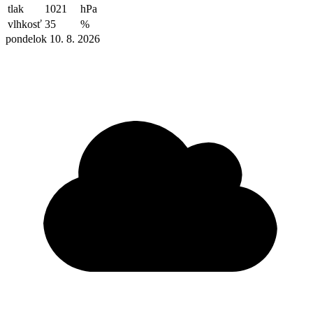
tlak
1021
hPa
vlhkosť
35
%
pondelok 10. 8. 2026