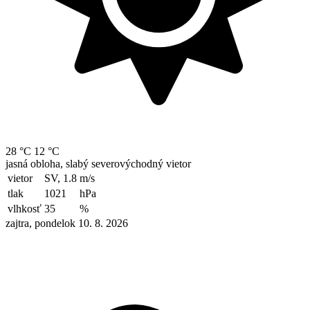
28 °C
12 °C
jasná obloha, slabý severovýchodný vietor
vietor
SV, 1.8
m/s
tlak
1021
hPa
vlhkosť
35
%
zajtra, pondelok 10. 8. 2026