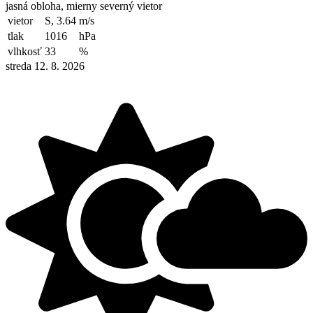
jasná obloha, mierny severný vietor
vietor
S, 3.64
m/s
tlak
1016
hPa
vlhkosť
33
%
streda 12. 8. 2026