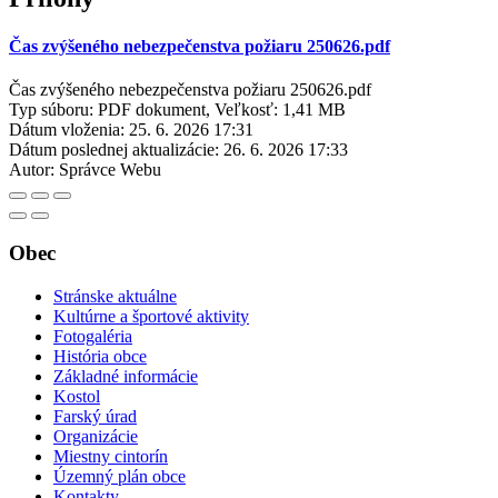
Čas zvýšeného nebezpečenstva požiaru 250626.pdf
Čas zvýšeného nebezpečenstva požiaru 250626.pdf
Typ súboru: PDF dokument, Veľkosť: 1,41 MB
Dátum vloženia:
25. 6. 2026 17:31
Dátum poslednej aktualizácie:
26. 6. 2026 17:33
Autor:
Správce Webu
Obec
Stránske aktuálne
Kultúrne a športové aktivity
Fotogaléria
História obce
Základné informácie
Kostol
Farský úrad
Organizácie
Miestny cintorín
Územný plán obce
Kontakty