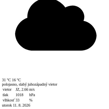
31 °C
16 °C
polojasno, slabý juhozápadný vietor
vietor
JZ, 2.66
m/s
tlak
1018
hPa
vlhkosť
33
%
utorok 11. 8. 2026