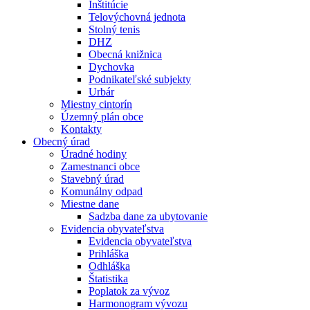
Inštitúcie
Telovýchovná jednota
Stolný tenis
DHZ
Obecná knižnica
Dychovka
Podnikateľské subjekty
Urbár
Miestny cintorín
Územný plán obce
Kontakty
Obecný úrad
Úradné hodiny
Zamestnanci obce
Stavebný úrad
Komunálny odpad
Miestne dane
Sadzba dane za ubytovanie
Evidencia obyvateľstva
Evidencia obyvateľstva
Prihláška
Odhláška
Štatistika
Poplatok za vývoz
Harmonogram vývozu