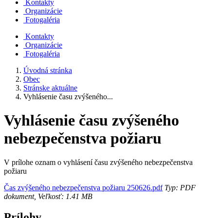
Kontakty
Organizácie
Fotogaléria
Kontakty
Organizácie
Fotogaléria
Úvodná stránka
Obec
Stránske aktuálne
Vyhlásenie času zvýšeného...
Vyhlásenie času zvýšeného
nebezpečenstva požiaru
V prílohe oznam o vyhlásení času zvýšeného nebezpečenstva
požiaru
Čas zvýšeného nebezpečenstva požiaru 250626.pdf
Typ: PDF
dokument, Veľkosť: 1.41 MB
Prílohy