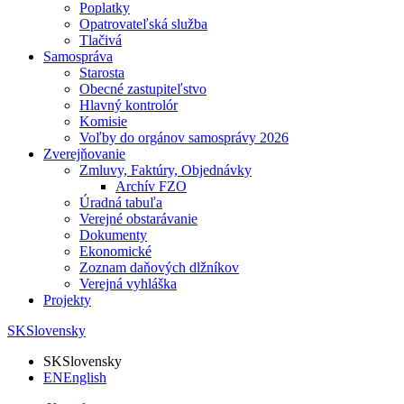
Poplatky
Opatrovateľská služba
Tlačivá
Samospráva
Starosta
Obecné zastupiteľstvo
Hlavný kontrolór
Komisie
Voľby do orgánov samosprávy 2026
Zverejňovanie
Zmluvy, Faktúry, Objednávky
Archív FZO
Úradná tabuľa
Verejné obstarávanie
Dokumenty
Ekonomické
Zoznam daňových dlžníkov
Verejná vyhláška
Projekty
SK
Slovensky
SK
Slovensky
EN
English