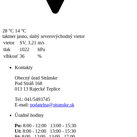
28 °C
14 °C
takmer jasno, slabý severovýchodný vietor
vietor
SV, 3.21
m/s
tlak
1022
hPa
vlhkosť
36
%
Kontakty
Obecný úrad Stránske
Pod Stráň 168
013 13 Rajecké Teplice
Tel.: 041/5493745
E-mail:
podatelna@stranske.sk
Úradné hodiny
Po:
8:00 - 12:00 13:00 - 15:30
Ut:
8:00 - 12:00 13:00 - 15:30
St:
8:00 - 12:00 13:00 - 17.00