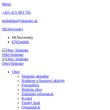
Menu
+421 415 493 745
podatelna@stranske.sk
SK
Slovensky
SK
Slovensky
EN
English
Obec
Stránske
Obec
Stránske
Obec
Stránske aktuálne
Kultúrne a športové aktivity
Fotogaléria
História obce
Základné informácie
Kostol
Farský úrad
Organizácie