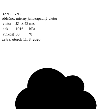
32 °C
15 °C
oblačno, mierny juhozápadný vietor
vietor
JZ, 3.42
m/s
tlak
1016
hPa
vlhkosť
30
%
zajtra, utorok 11. 8. 2026