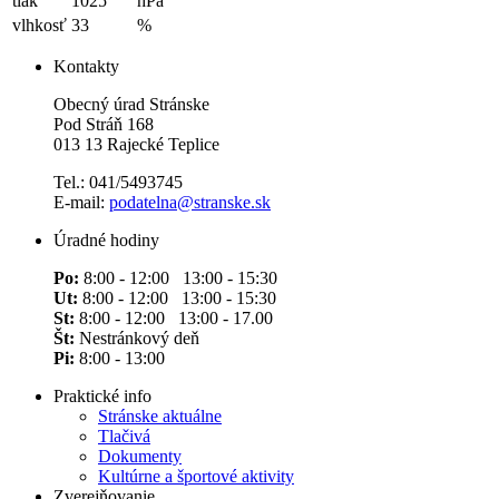
tlak
1025
hPa
vlhkosť
33
%
Kontakty
Obecný úrad Stránske
Pod Stráň 168
013 13 Rajecké Teplice
Tel.: 041/5493745
E-mail:
podatelna@stranske.sk
Úradné hodiny
Po:
8:00 - 12:00 13:00 - 15:30
Ut:
8:00 - 12:00 13:00 - 15:30
St:
8:00 - 12:00 13:00 - 17.00
Št:
Nestránkový deň
Pi:
8:00 - 13:00
Praktické info
Stránske aktuálne
Tlačivá
Dokumenty
Kultúrne a športové aktivity
Zverejňovanie