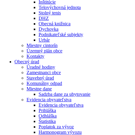
Inštitúcie
Telovýchovná jednota
Stolný tenis
DHZ
Obecná knižnica
Dychovka
Podnikateľské subjekty
Urbár
Miestny cintorín
Územný plán obce
Kontakty
Obecný úrad
Úradné hodiny
Zamestnanci obce
Stavebný úrad
Komunálny odpad
Miestne dane
Sadzba dane za ubytovanie
Evidencia obyvateľstva
Evidencia obyvateľstva
Prihláška
Odhláška
Štatistika
Poplatok za vývoz
Harmonogram vývozu