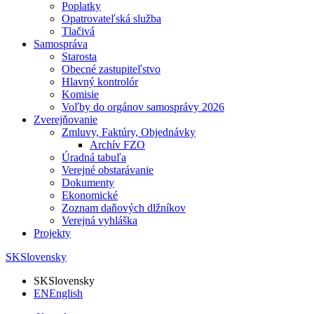
Poplatky
Opatrovateľská služba
Tlačivá
Samospráva
Starosta
Obecné zastupiteľstvo
Hlavný kontrolór
Komisie
Voľby do orgánov samosprávy 2026
Zverejňovanie
Zmluvy, Faktúry, Objednávky
Archív FZO
Úradná tabuľa
Verejné obstarávanie
Dokumenty
Ekonomické
Zoznam daňových dlžníkov
Verejná vyhláška
Projekty
SK
Slovensky
SK
Slovensky
EN
English