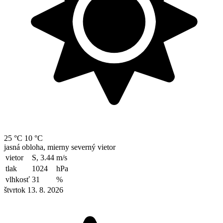
25 °C
10 °C
jasná obloha, mierny severný vietor
vietor
S, 3.44
m/s
tlak
1024
hPa
vlhkosť
31
%
štvrtok 13. 8. 2026