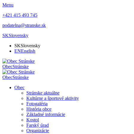
Menu
+421 415 493 745
podatelna@stranske.sk
SK
Slovensky
SK
Slovensky
EN
English
Obec
Stránske
Obec
Stránske
Obec
Stránske aktuálne
Kultúrne a športové aktivity
Fotogaléria
História obce
Základné informácie
Kostol
Farský úrad
Organizácie