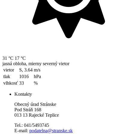
31 °C
17 °C
jasná obloha, mierny severný vietor
vietor
S, 3.64
m/s
tlak
1016
hPa
vlhkosť
33
%
Kontakty
Obecný úrad Stránske
Pod Stráň 168
013 13 Rajecké Teplice
Tel.: 041/5493745
E-mail:
podatelna@stranske.sk