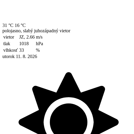
31 °C
16 °C
polojasno, slabý juhozápadný vietor
vietor
JZ, 2.66
m/s
tlak
1018
hPa
vlhkosť
33
%
utorok 11. 8. 2026