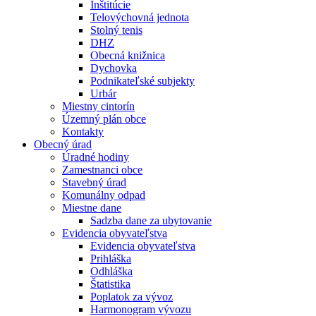
Inštitúcie
Telovýchovná jednota
Stolný tenis
DHZ
Obecná knižnica
Dychovka
Podnikateľské subjekty
Urbár
Miestny cintorín
Územný plán obce
Kontakty
Obecný úrad
Úradné hodiny
Zamestnanci obce
Stavebný úrad
Komunálny odpad
Miestne dane
Sadzba dane za ubytovanie
Evidencia obyvateľstva
Evidencia obyvateľstva
Prihláška
Odhláška
Štatistika
Poplatok za vývoz
Harmonogram vývozu