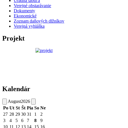
Úradná tabuľa
Verejné obstarávanie
Dokumenty
Ekonomické
Zoznam daňových dlžníkov
Verejná vyhláška
Projekt
Kalendár
August
2026
Po
Ut
St
Št
Pia
So
Ne
27
28
29
30
31
1
2
3
4
5
6
7
8
9
10
11
12
13
14
15
16