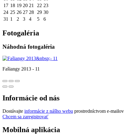
17
18
19
20
21
22
23
24
25
26
27
28
29
30
31
1
2
3
4
5
6
Fotogaléria
Náhodná fotogaléria
Fašiangy 2013 - 11
Informácie od nás
Dostávajte
informácie z nášho webu
prostredníctvom e-mailov
Chcem sa zaregistrovať
Mobilná aplikácia