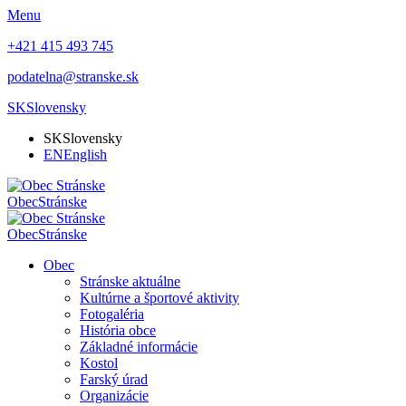
Menu
+421 415 493 745
podatelna@stranske.sk
SK
Slovensky
SK
Slovensky
EN
English
Obec
Stránske
Obec
Stránske
Obec
Stránske aktuálne
Kultúrne a športové aktivity
Fotogaléria
História obce
Základné informácie
Kostol
Farský úrad
Organizácie