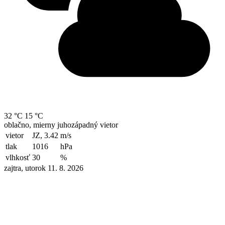
32 °C
15 °C
oblačno, mierny juhozápadný vietor
vietor
JZ, 3.42
m/s
tlak
1016
hPa
vlhkosť
30
%
zajtra, utorok 11. 8. 2026