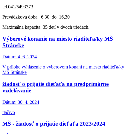
tel.041/5493373
Prevádzková doba 6,30 do 16,30
Maximálna kapacita 35 detí v dvoch triedach.
Výberové konanie na miesto riaditeľa/ky MŠ
Stránske
Dátum:
4. 6. 2024
V prílohe vyhlásenie o výberovom konaní na miesto riaditeľa/ky
MŠ Stránske
žiadosť o prijatie dieťaťa na predprimárne
vzdelávanie
Dátum:
30. 4. 2024
tlačivo
MŠ - žiadosť o prijatie dieťaťa 2023/2024