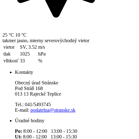
25 °C
10 °C
takmer jasno, mierny severovýchodný vietor
vietor
SV, 3.52
m/s
tlak
1025
hPa
vlhkosť
33
%
Kontakty
Obecný úrad Stránske
Pod Stráň 168
013 13 Rajecké Teplice
Tel.: 041/5493745
E-mail:
podatelna@stranske.sk
Úradné hodiny
Po:
8:00 - 12:00 13:00 - 15:30
Ut:
8:00 - 12:00 13:00 - 15:30