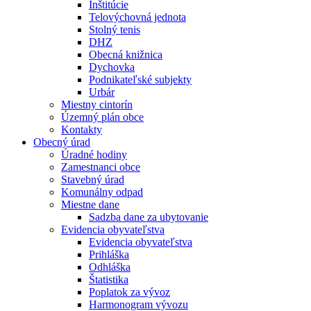
Inštitúcie
Telovýchovná jednota
Stolný tenis
DHZ
Obecná knižnica
Dychovka
Podnikateľské subjekty
Urbár
Miestny cintorín
Územný plán obce
Kontakty
Obecný úrad
Úradné hodiny
Zamestnanci obce
Stavebný úrad
Komunálny odpad
Miestne dane
Sadzba dane za ubytovanie
Evidencia obyvateľstva
Evidencia obyvateľstva
Prihláška
Odhláška
Štatistika
Poplatok za vývoz
Harmonogram vývozu