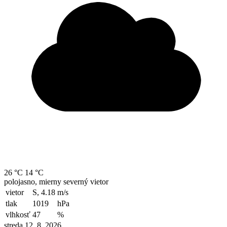
26 °C
14 °C
polojasno, mierny severný vietor
vietor
S, 4.18
m/s
tlak
1019
hPa
vlhkosť
47
%
streda 12. 8. 2026