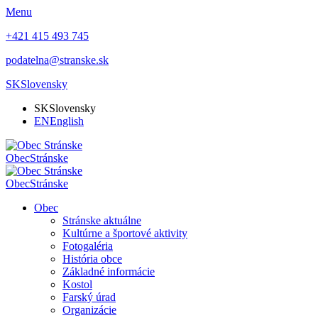
Menu
+421 415 493 745
podatelna@stranske.sk
SK
Slovensky
SK
Slovensky
EN
English
Obec
Stránske
Obec
Stránske
Obec
Stránske aktuálne
Kultúrne a športové aktivity
Fotogaléria
História obce
Základné informácie
Kostol
Farský úrad
Organizácie