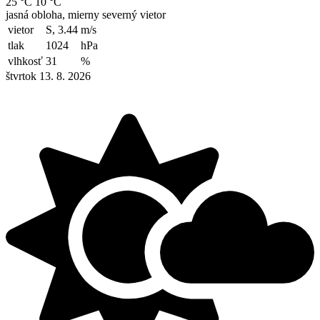
25 °C
10 °C
jasná obloha, mierny severný vietor
vietor
S, 3.44
m/s
tlak
1024
hPa
vlhkosť
31
%
štvrtok 13. 8. 2026