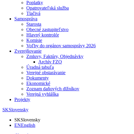
Poplatky
Opatrovateľská služba
Tlačivá
Samospráva
Starosta
Obecné zastupiteľstvo
Hlavný kontrolór
Komisie
Voľby do orgánov samosprávy 2026
Zverejňovanie
Zmluvy, Faktúry, Objednávky
Archív FZO
Úradná tabuľa
Verejné obstarávanie
Dokumenty
Ekonomické
Zoznam daňových dlžníkov
Verejná vyhláška
Projekty
SK
Slovensky
SK
Slovensky
EN
English