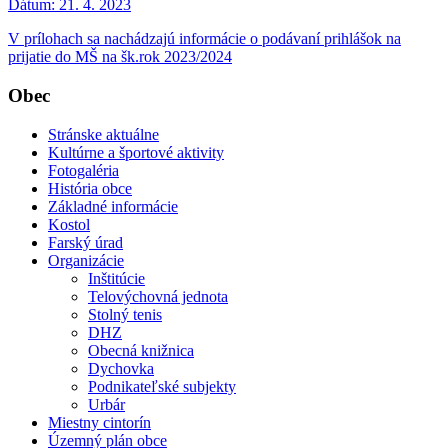
Dátum:
21. 4. 2023
V prílohach sa nachádzajú informácie o podávaní prihlášok na
prijatie do MŠ na šk.rok 2023/2024
Obec
Stránske aktuálne
Kultúrne a športové aktivity
Fotogaléria
História obce
Základné informácie
Kostol
Farský úrad
Organizácie
Inštitúcie
Telovýchovná jednota
Stolný tenis
DHZ
Obecná knižnica
Dychovka
Podnikateľské subjekty
Urbár
Miestny cintorín
Územný plán obce