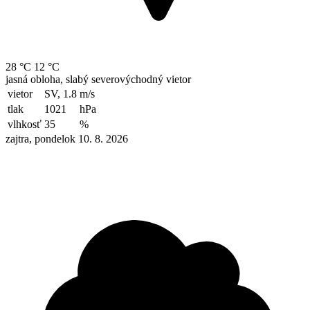
28 °C
12 °C
jasná obloha, slabý severovýchodný vietor
vietor
SV, 1.8
m/s
tlak
1021
hPa
vlhkosť
35
%
zajtra, pondelok 10. 8. 2026