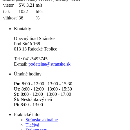
vietor
SV, 3.21
m/s
tlak
1022
hPa
vlhkosť
36
%
Kontakty
Obecný úrad Stránske
Pod Stráň 168
013 13 Rajecké Teplice
Tel.: 041/5493745
E-mail:
podatelna@stranske.sk
Úradné hodiny
Po:
8:00 - 12:00 13:00 - 15:30
Ut:
8:00 - 12:00 13:00 - 15:30
St:
8:00 - 12:00 13:00 - 17.00
Št:
Nestránkový deň
Pi:
8:00 - 13:00
Praktické info
Stránske aktuálne
Tlačivá