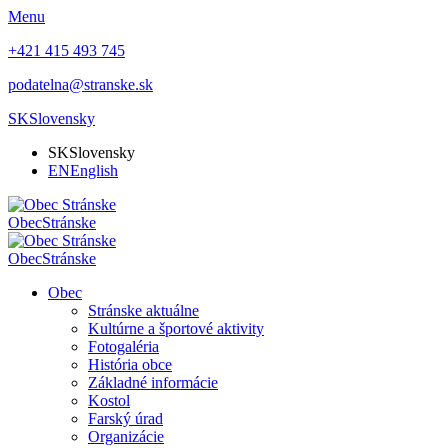
Menu
+421 415 493 745
podatelna@stranske.sk
SK
Slovensky
SK
Slovensky
EN
English
Obec
Stránske
Obec
Stránske
Obec
Stránske aktuálne
Kultúrne a športové aktivity
Fotogaléria
História obce
Základné informácie
Kostol
Farský úrad
Organizácie