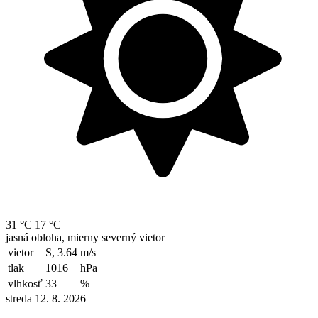
31 °C
17 °C
jasná obloha, mierny severný vietor
vietor
S, 3.64
m/s
tlak
1016
hPa
vlhkosť
33
%
streda 12. 8. 2026