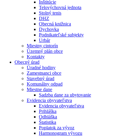
Inštitúcie
Telovýchovná jednota
Stolný tenis
DHZ
Obecná knižnica
Dychovka
Podnikateľské subjekty
Urbár
Miestny cintorín
Územný plán obce
Kontakty
Obecný úrad
Úradné hodiny
Zamestnanci obce
Stavebný úrad
Komunálny odpad
Miestne dane
Sadzba dane za ubytovanie
Evidencia obyvateľstva
Evidencia obyvateľstva
Prihláška
Odhláška
Štatistika
Poplatok za vývoz
Harmonogram vývozu