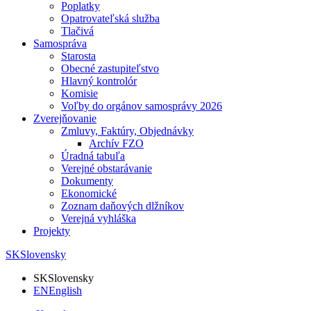
Poplatky
Opatrovateľská služba
Tlačivá
Samospráva
Starosta
Obecné zastupiteľstvo
Hlavný kontrolór
Komisie
Voľby do orgánov samosprávy 2026
Zverejňovanie
Zmluvy, Faktúry, Objednávky
Archív FZO
Úradná tabuľa
Verejné obstarávanie
Dokumenty
Ekonomické
Zoznam daňových dlžníkov
Verejná vyhláška
Projekty
SK
Slovensky
SK
Slovensky
EN
English