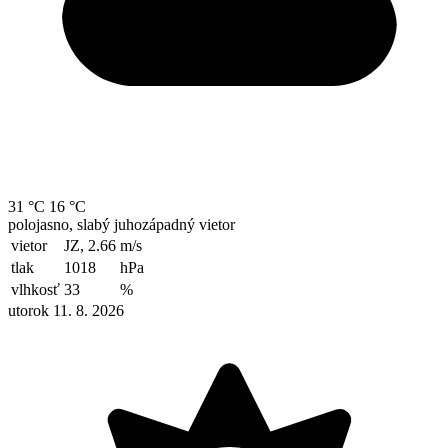
31 °C
16 °C
polojasno, slabý juhozápadný vietor
vietor
JZ, 2.66
m/s
tlak
1018
hPa
vlhkosť
33
%
utorok 11. 8. 2026