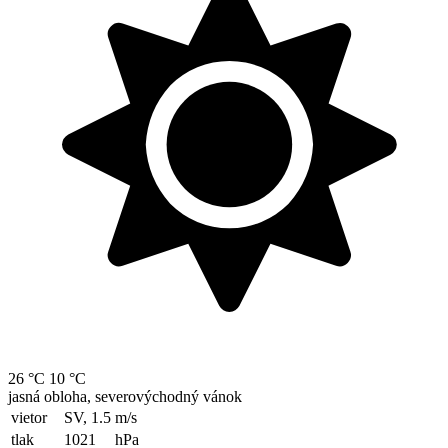
26 °C
10 °C
jasná obloha, severovýchodný vánok
vietor
SV, 1.5
m/s
tlak
1021
hPa