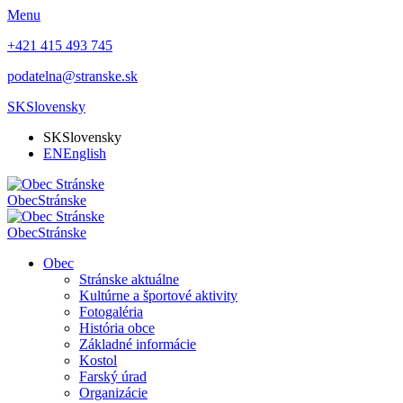
Menu
+421 415 493 745
podatelna@stranske.sk
SK
Slovensky
SK
Slovensky
EN
English
Obec
Stránske
Obec
Stránske
Obec
Stránske aktuálne
Kultúrne a športové aktivity
Fotogaléria
História obce
Základné informácie
Kostol
Farský úrad
Organizácie