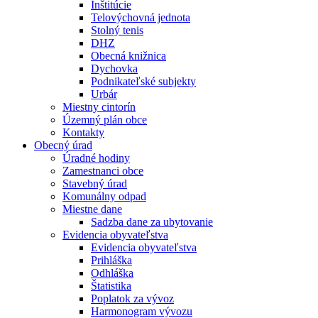
Inštitúcie
Telovýchovná jednota
Stolný tenis
DHZ
Obecná knižnica
Dychovka
Podnikateľské subjekty
Urbár
Miestny cintorín
Územný plán obce
Kontakty
Obecný úrad
Úradné hodiny
Zamestnanci obce
Stavebný úrad
Komunálny odpad
Miestne dane
Sadzba dane za ubytovanie
Evidencia obyvateľstva
Evidencia obyvateľstva
Prihláška
Odhláška
Štatistika
Poplatok za vývoz
Harmonogram vývozu