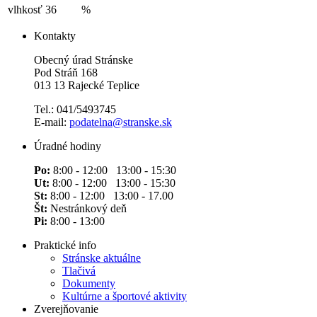
vlhkosť
36
%
Kontakty
Obecný úrad Stránske
Pod Stráň 168
013 13 Rajecké Teplice
Tel.: 041/5493745
E-mail:
podatelna@stranske.sk
Úradné hodiny
Po:
8:00 - 12:00 13:00 - 15:30
Ut:
8:00 - 12:00 13:00 - 15:30
St:
8:00 - 12:00 13:00 - 17.00
Št:
Nestránkový deň
Pi:
8:00 - 13:00
Praktické info
Stránske aktuálne
Tlačivá
Dokumenty
Kultúrne a športové aktivity
Zverejňovanie