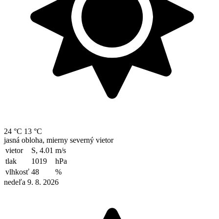
24 °C
13 °C
jasná obloha, mierny severný vietor
vietor
S, 4.01
m/s
tlak
1019
hPa
vlhkosť
48
%
nedeľa 9. 8. 2026