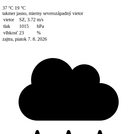
37 °C
19 °C
takmer jasno, mierny severozápadný vietor
vietor
SZ, 3.72
m/s
tlak
1015
hPa
vlhkosť
23
%
zajtra, piatok 7. 8. 2026