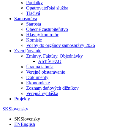
Poplatky
Opatrovateľská služba
Tlačivá
Samospráva
Starosta
Obecné zastupiteľstvo
Hlavný kontrolór
Komisie
Voľby do orgánov samosprávy 2026
Zverejňovanie
Zmluvy, Faktúry, Objednávky
Archív FZO
Úradná tabuľa
Verejné obstarávanie
Dokumenty
Ekonomické
Zoznam daňových dlžníkov
Verejná vyhláška
Projekty
SK
Slovensky
SK
Slovensky
EN
English